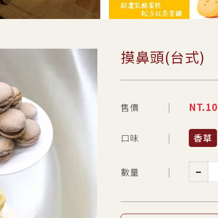
摸鼻頭(台式)
NT.
10
售價
口味
香草
−
數量