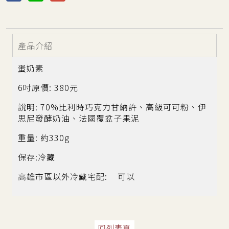
產品介紹
蛋奶素
6吋原價: 380元
說明: 70%比利時巧克力甘納許、高級可可粉、伊
思尼發酵奶油、法國覆盆子果泥
重量: 約330g
保存:冷藏
高雄市區以外冷藏宅配: 可以
回列表頁