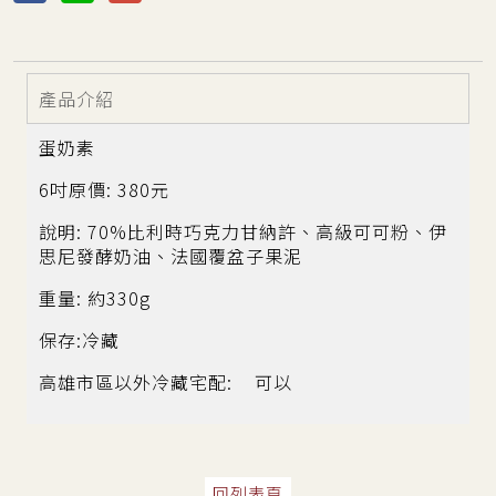
產品介紹
蛋奶素
6吋原價: 380元
說明: 70%比利時巧克力甘納許、高級可可粉、伊
思尼發酵奶油、法國覆盆子果泥
重量: 約330g
保存:冷藏
高雄市區以外冷藏宅配: 可以
回列表頁